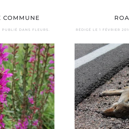
RE COMMUNE
ROA
. PUBLIÉ DANS
FLEURS
.
RÉDIGÉ LE
1 FÉVRIER 201