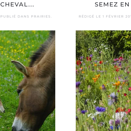
 CHEVAL...
SEMEZ EN
 PUBLIÉ DANS
PRAIRIES
.
RÉDIGÉ LE
1 FÉVRIER 20