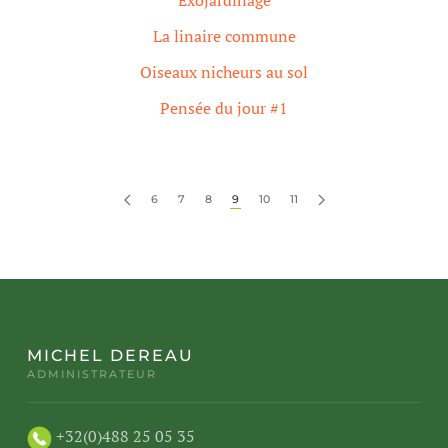
Exojardinage
La linaire commune
Oiseaux nicheurs au sol
Pensée du jour #1
6
7
8
9
10
11
MICHEL DEREAU
ADMINISTRATEUR
+32(0)488 25 05 35