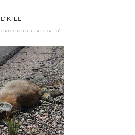
DKILL
8
. PUBLIÉ DANS
ACTUALITÉ
.