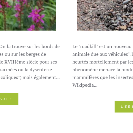
n la trouve sur les bords de
Le "roadkill" est un nouveau
s ou sur les berges de
animale due aux véhicules".
s le XVIIIème siècle pour ses
heurtés mortellement par les
iarrhées ou la dysenterie
phénomène menace la biodive
 coliques") mais également...
mammifères que les insectes,
Wikipedia...
 SUITE
LIRE 