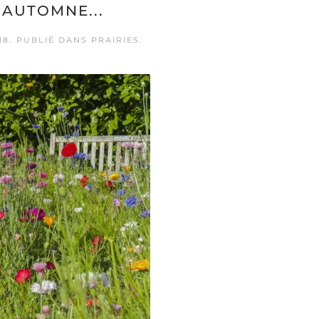
 AUTOMNE...
18
. PUBLIÉ DANS
PRAIRIES
.