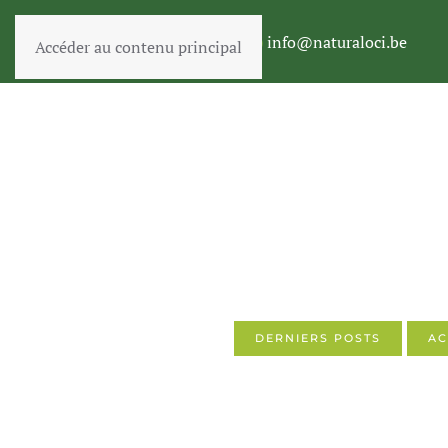
+32(0)488 25 05 35 |
info@naturaloci.be
Accéder au contenu principal
DERNIERS POSTS
AC